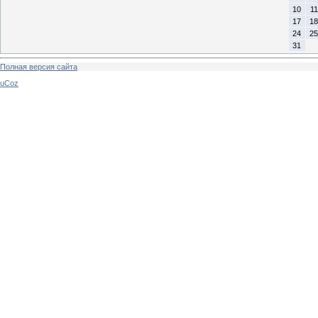
10
11
17
18
24
25
31
Полная версия сайта
uCoz