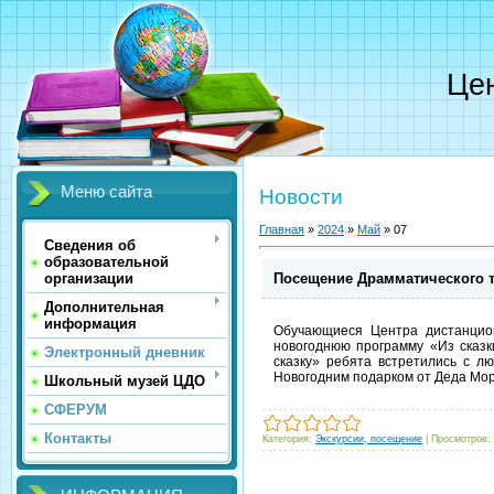
Цен
Меню сайта
Новости
Главная
»
2024
»
Май
»
07
Сведения об
образовательной
Посещение Драмматического те
организации
Дополнительная
информация
Обучающиеся Центра дистанцион
новогоднюю программу «Из сказк
Электронный дневник
сказку» ребята встретились с 
Новогодним подарком от Деда Мор
Школьный музей ЦДО
СФЕРУМ
Контакты
Категория:
Экскурсии, посещение
|
Просмотров: