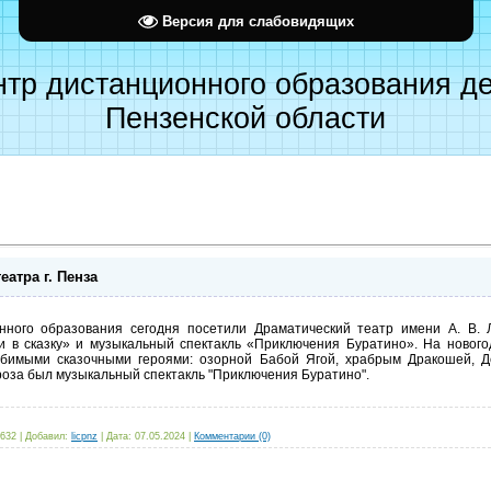
Версия для слабовидящих
тр дистанционного образования д
Пензенской области
атра г. Пенза
ного образования сегодня посетили Драматический театр имени А. В. Л
и в сказку» и музыкальный спектакль «Приключения Буратино». На нового
любимыми сказочными героями: озорной Бабой Ягой, храбрым Дракошей, Д
оза был музыкальный спектакль "Приключения Буратино".
632
|
Добавил:
licpnz
|
Дата:
07.05.2024
|
Комментарии (0)